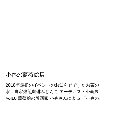
小春の薔薇絵展
2018年最初のイベントのお知らせです♫ お茶の
水 自家焙煎珈琲みじんこ アーティスト企画展
Vol18 薔薇絵の版画家 小春さんによる 「小春の薔
薇絵 展」 期間：2018年1月22日（月）～2月28
日(水) 場所：お茶の水 自家焙煎珈琲みじん
こ ...