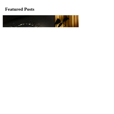
Featured Posts
日野嘉子展 -Y's Creation-
渡辺友紀展 
めき-