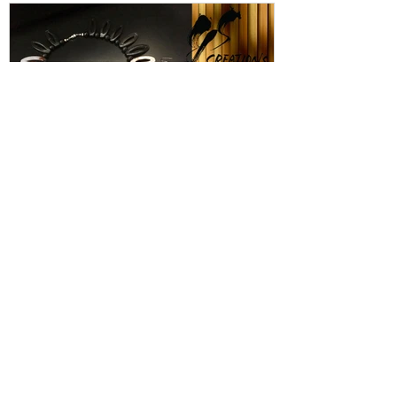
Featured Posts
日野嘉子展 -Y's Creation-
渡辺友紀展 
めき-
日野嘉子 展 Y's Creation 2020年