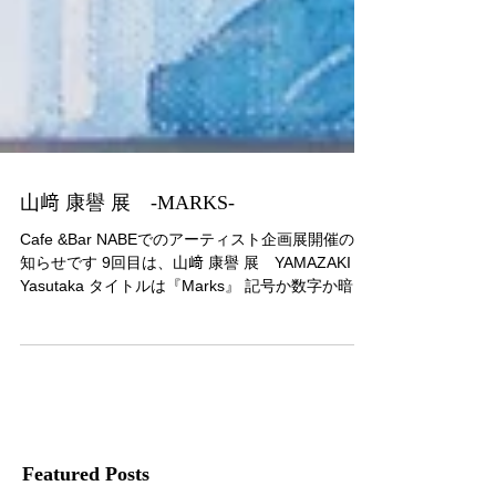
山﨑 康譽 展 -MARKS-
Cafe &Bar NABEでのアーティスト企画展開催のお
知らせです 9回目は、山﨑 康譽 展 YAMAZAKI
Yasutaka タイトルは『Marks』 記号か数字か暗号
か？ 象形文字のようでいて、そうではなく。 ...