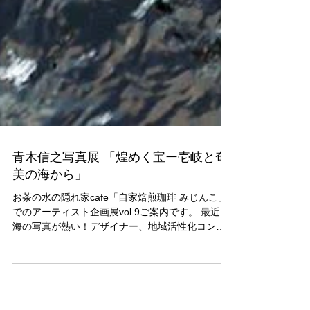
青木信之写真展 「煌めく宝ー壱岐と奄
美の海から」
お茶の水の隠れ家cafe「自家焙煎珈琲 みじんこ」
でのアーティスト企画展vol.9ご案内です。 最近、
海の写真が熱い！デザイナー、地域活性化コンサ
ルタントなど様々な顔を持つフォトグラファー青
木氏の写真展です。（ARTisanetのスタッフとして
も活動中！） ...