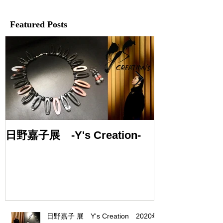
Featured Posts
日野嘉子展 -Y's Creation-
渡辺友紀展 
めき-