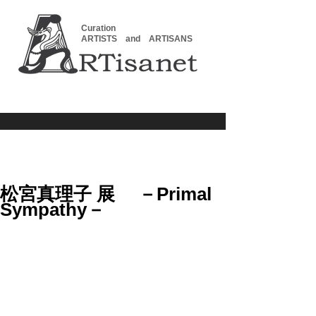
Curation
ARTISTS and ARTISANS
松宮真理子 展 －Primal
Sympathy－