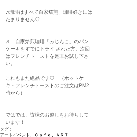
♫珈琲はすべて自家焙煎、珈琲好きには
たまりません♡
♬　自家焙煎珈琲「みじんこ」のパン
ケーキをすでにトライ された方、次回
はフレンチトーストを是非お試し下さ
い。
これもまた絶品です♡　（ホットケー
キ・フレンチトーストのご注文はPM2
時から）
ではでは、皆様のお越しをお待ちして
います！
タグ：
アートイベント、Ｃａｆｅ、ＡＲＴ